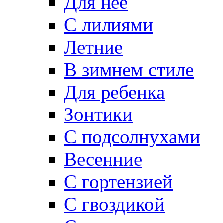
Для неё
C лилиями
Летние
В зимнем стиле
Для ребенка
Зонтики
C подсолнухами
Весенние
С гортензией
C гвоздикой