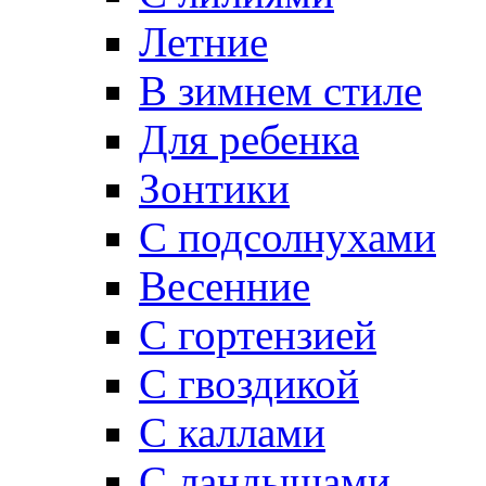
Летние
В зимнем стиле
Для ребенка
Зонтики
C подсолнухами
Весенние
С гортензией
C гвоздикой
С каллами
C ландышами