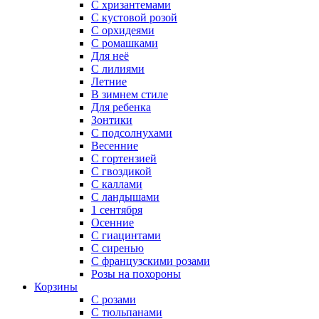
С хризантемами
С кустовой розой
С орхидеями
С ромашками
Для неё
C лилиями
Летние
В зимнем стиле
Для ребенка
Зонтики
C подсолнухами
Весенние
С гортензией
C гвоздикой
С каллами
C ландышами
1 сентября
Осенние
С гиацинтами
С сиренью
С французскими розами
Розы на похороны
Корзины
С розами
С тюльпанами