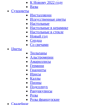
К Новому 2022 году
Вазы
Сухоцветы
Инсталляции
Искусственные цветы
Настольные
Настольные в керамике
Настольные в стекле
Новый год
Сердца
Со свечами
Цветы
Тюльпаны
Альстромерии
Амариллисы
Гермини
Гиацинты
Ирисы
Каллы
Пионы
Подсолнух
Ранункулюсы
Розы
Розы французские
Свадебное